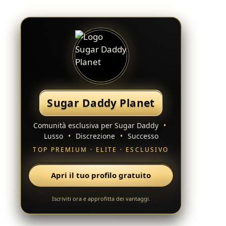
Sugar Daddy Planet
Comunità esclusiva per Sugar Daddy
•
Lusso
•
Discrezione
•
Successo
TOP PREMIUM · ELITE · ESCLUSIVO
Apri il tuo profilo gratuito
Iscriviti ora e approfitta dei vantaggi.